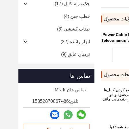
جک درام کابل
(17)
قطب جین
(4)
یات محصول
طناب کششی
(6)
,
Power Cable 
Telecommunic
ابزار راننده
(22)
نردبان عایق
(9)
حات محصول
تماس ها
تماس ها:
Ms. lily
اره دارد. عملکرد اصلی آن، جمع کردن کابل‌ها
ی‌شود و دو
نبه‌هایی مانند
تلفن:
86--15852870867
ا قطر ≤ 50 میلی‌متر که می‌توانند جمع شوند) یا