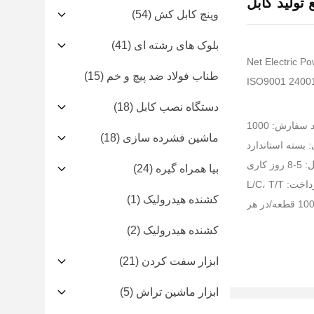
تولید کابل
وینچ کابل کش
(54)
بلوک های رشته ای
(41)
طناب فولاد ضد پیچ و خم
(15)
دستگاه نصب کابل
(18)
سفارش: 1000
ماشین فشرده سازی
(18)
 بسته استاندارد
 کاری
بیا همراه گیره
(24)
 L/C، T/T
کشنده هیدرولیک
(1)
کشنده هیدرولیک
(2)
ابزار سفت کردن
(21)
ابزار ماشین تراش
(5)