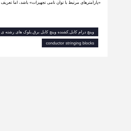
«پارامترهای مرتبط با توان نامی تجهیزات» باشد، اما تعریف اصلی «قطر قرقره
وینچ درام کابل,کشنده وینچ کابل برق,بلوک های رشته ی 
conductor stringing blocks