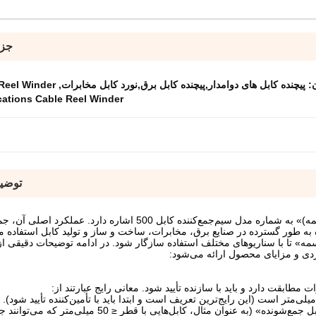
جزئ
ن:
پیچنده کابل های دوامدار,پیچنده کابل برق,نورد کابل مخابرات
,
Reel Winder
ations Cable Reel Winder
توضی
«500 Cable Reel Winder (انتقال شفت اختیاری، انتقال تسمه)» به شماره مدل سیم‌جمع‌کننده کابل 500 اش
به طور گسترده در صنایع برق، مخابرات، ساخت و ساز و تولید کابل استفاده م
مه» تا با سناریوهای مختلف استفاده سازگار شود. در ادامه توضیحات دقیقی از ج
ردی و مزایای محصول ارائه می‌شود:
در برخی سناریوها، ممکن است نشان‌دهنده «حداکثر قطر کابل جمع‌شونده» (به عنوان مثال، کابل‌هایی ب