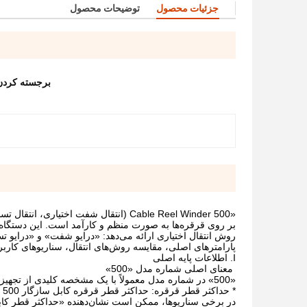
جزئیات محصول
توضیحات محصول
برجسته کرد
بر روی قرقره‌ها به صورت منظم و کارآمد است. این دستگاه 
روش انتقال اختیاری ارائه می‌دهد: «درایو شفت» و «درایو تس
پارامترهای اصلی، مقایسه روش‌های انتقال، سناریوهای کارب
I. اطلاعات پایه اصلی
معنای اصلی شماره مدل «500»
«500» در شماره مدل معمولاً با یک مشخصه کلیدی از تجهیزات مطابقت دارد و باید با سازنده تأیید شود. معانی رایج عبارتند از:
* حداکثر قطر قرقره: حداکثر قطر قرقره کابل سازگار 500 میلی‌متر است (این رایج‌ترین تعریف است و ابتدا باید با تأمین‌کننده تأیید شود).