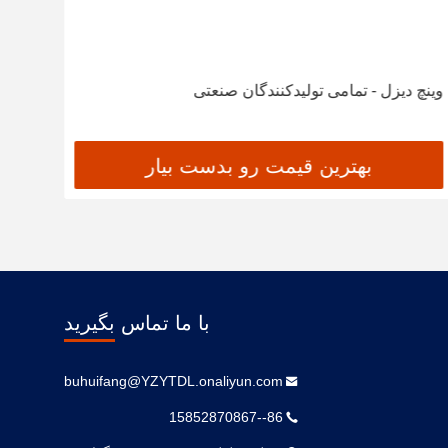
وینچ دیزل - تمامی تولیدکنندگان صنعتی
اتصال
بهترین قیمت رو بدست بیار
با ما تماس بگیرید
buhuifang@YZYTDL.onaliyun.com
86--15852870867