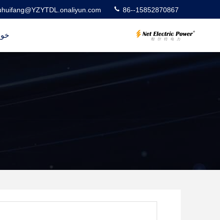
uhuifang@YZYTDL.onaliyun.com
86--15852870867
خون