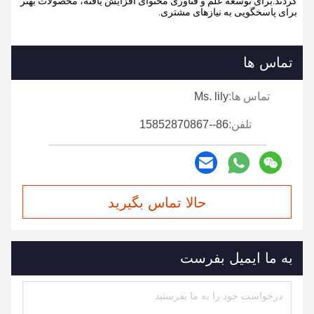
کردند.برای توسعه علم و فناوری محتوای افزایش یافته، محصولات بهتر
برای پاسخگویی به نیازهای مشتری.
تماس ها
تماس ها:
Ms. lily
تلفن:
86--15852870867
حالا تماس بگیرید
به ما ایمیل بفرست