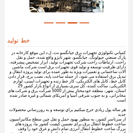
خط تولید
کمپاني تکنولوژي تجهیزات برق جيانگسو نت، ل.د.اين موقع کارخانه در
پارک صنعتي جيولونگ، جيانگسو، شهر تايژو واقع شده، حمل و نقل
راحت، ارتباطات راحت.شرکت تجهیزات تولید، ابزار تشخیص پیشرفته،
دارای ظرفیت توسعه و تولید قوی تجهیزات برق است.شرکت ماشین
آلات ساختمانی و تعمیرات ویژه به طور عمده برای تولید پروژه انتقال و
تبدیل برق استفاده می شود، از جمله ساخت پایه، نصب برج، قرار دادن
کابل خط، کابل های الکتریکی، کار خط زنده و تجهیزات ایمنی، لوازم
الکتریکی، ساکت کننده، کل سری،بسیاری از انواع بازار کشور 29
استان، شهر، منطقه خودمختار بیش از 5000 شرکت برق و شرکت های
مخابراتی، و به جنوب شرقی آسیا و آمریکای شمالی و غیره صادر شده
است.
هر ساله پول زيادي خرج ميکنيم براي توسعه و به روزرساني محصولات
جديد
از سرتاسر کشور، به منظور بهبود حمل و نقل چین سطح مکانیزاسیون
ساخت خطوط انتقال برق،برای تضمین کیفیت کشور ما، پروژه های
بزرگ ساخت خطوط انتقال انرژی تمام دانش و عرق خود را وقف