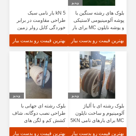
ویدیو
بلوک های رشته سنگین با
5 kN بار نامی سبک
پوشه آلومینیومی لاستیکی
طراحی مقاومت در برابر
و پوشه نایلون MC برای بار
خوردگی کابل رولر زمین
20KN تا 60KN
برای خط مستقیم کابل
بهترین قیمت رو بدست بیار
بهترین قیمت رو بدست بیار
دستکاری
ویدیو
ویدیو
بلوک رشته ای با آلیاژ
بلوک رشته ای جهانی با
آلومینیوم و ساخت نایلون
طراحی نصب دوگانه، شاف
MC برای بارهای نامی 5KN
کشش کم و لگن های
تا 20KN و رشته های قطر
سنگین برای ساخت خطوط
بهترین قیمت رو بدست بیار
بهترین قیمت رو بدست بیار
بزرگ
برق