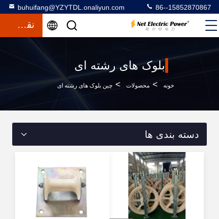
buhuifang@YZYTDL.onaliyun.com
86--15852870867
نقل قول
بلوک های رشته ای
>
>
خونه
محصولات
چین بلوک های رشته ای
دسته بندی ها