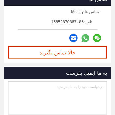
تماس ها:
Ms. lily
تلفن:
86--15852870867
حالا تماس بگیرید
به ما ایمیل بفرست