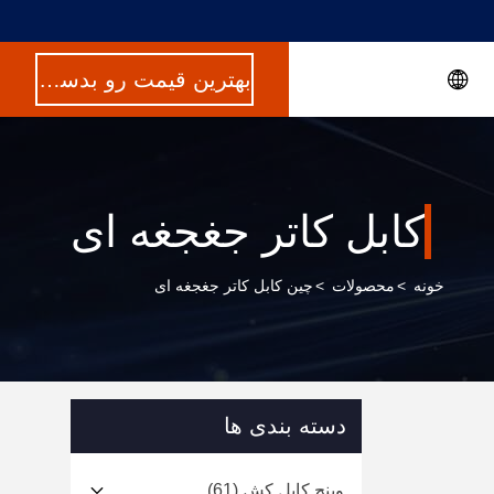
بهترین قیمت رو بدست بیار
کابل کاتر جغجغه ای
خونه
>
محصولات
>
چین کابل کاتر جغجغه ای
دسته بندی ها
وینچ کابل کش
(61)