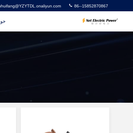
uhuifang@YZYTDL.onaliyun.com
86--15852870867
خون