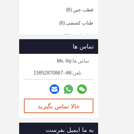
قطب جین
(6)
طناب کششی
(6)
ابزار راننده
(23)
تماس ها
نردبان عایق
(9)
تماس ها:
Ms. lily
تلفن:
86--15852870867
حالا تماس بگیرید
به ما ایمیل بفرست