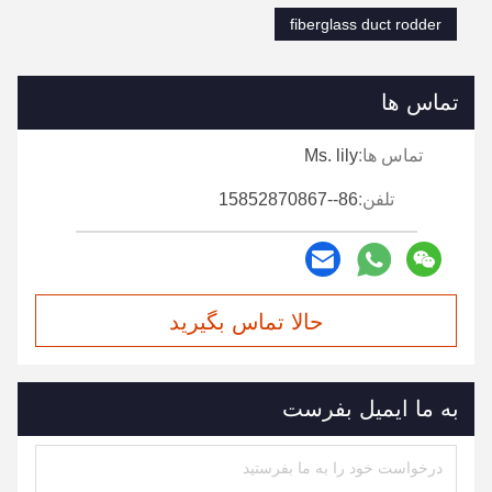
fiberglass duct rodder
تماس ها
تماس ها:
Ms. lily
تلفن:
86--15852870867
حالا تماس بگیرید
به ما ایمیل بفرست