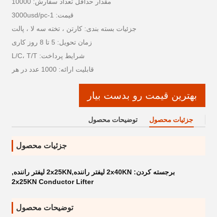
مقدار حداقل تعداد سفارش: 10000
قیمت: 1-3000usd/pc
جزئیات بسته بندی: کارتن ، تخته سه لا ، پالت
زمان تحویل: 5 تا 8 روز کاری
شرایط پرداخت: L/C، T/T
قابلیت ارائه: 1000 عدد در هر
بهترین قیمت رو بدست بیار
جزئیات محصول
توضیحات محصول
جزئیات محصول
برجسته کردن:
2x40KN لیفتر راننده,2x25KN لیفتر راننده
,
2x25KN Conductor Lifter
توضیحات محصول