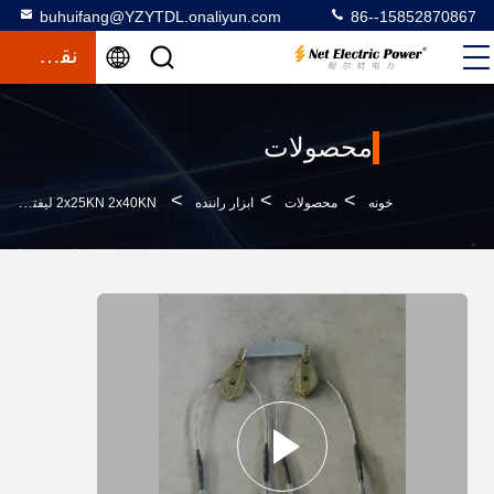
buhuifang@YZYTDL.onaliyun.com
86--15852870867
نقل قول
محصولات
>
>
>
خونه
محصولات
ابزار راننده
2x25KN 2x40KN لیفتر هدایت کننده برای خطوط انتقال ولتاژ بالا