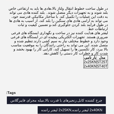
در طول ساخت خطوط انتقال ولتاژ بالا،هادی ها باید به ارتفاعی خاص
بلند شوند و به تجهیزات دیگر متصل شوند.. بلند کننده هادی می تواند
به دقت این عملیات را تکمیل کند. با ساختار مکانیکی قدرتمند خود،
می تواند به آرامی هادی های سنگین را بلند کند، از آسیب به هادی ها
در طول فرآیند بلند کردن جلوگیری کند،و تضمین کیفیت و ثبات
ارتباطات خط.
لیفتر های هدایت کننده نیز در ساخت و نگهداری ایستگاه های فرعی
ضروری هستند. تجهیزات الکتریکی پیچیده ای در ایستگاه های فرعی
وجود دارد و خطوط مختلف نیاز به سیم کشی دارند.تنظیم شده و
متصل شده. این می تواند به راحتی رانندگان را به موقعیت مناسب
بالا ببرد، کار تکنسین ها را تسهیل کند، کارایی کار را بهبود بخشد و
شدت کار و خطرات کار دستی را کاهش دهد.
مدل
بار نامی
2x25KN
ST25T
2x40KN
ST40T
Tags:
چرخ کشنده کابل,زنجیرهای با قدرت بالا,میله مجرای فایبرگلاس
2x40KN لیفتر راننده,2x25KN لیفتر راننده