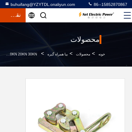
buhuifang@YZYTDL.onaliyun.com
86--15852870867
نقل قول
محصولات
>
>
>
خونه
محصولات
بیا همراه گیره
10KN 20KN 30KN کار سنگین به همراه Winch برای سیم زمین