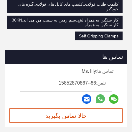
کلیمپ طناب فولادی,کلیمپ های کابل های فولادی,گیره های
خودگیر
کار سنگين به همراه لينچ,سیم زمین به سمت من می آید,30KN
کار سنگین به همراه
Self Gripping Clamps
تماس ها
تماس ها:
Ms. lily
تلفن:
86--15852870867
حالا تماس بگیرید