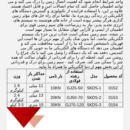
واجد شرایط انجام شود که اهمیت اتصال زمین را درک می کنند و می
توانند اطمینان حاصل کنند که تمام اتصالات امن و قابل اعتماد هستند.
علاوه بر این، با استفاده فزاینده از تکنولوژی و گسترش دستگاه های
الکتریکی در زندگی روزمره ما، تقاضا برای راه حل های مؤثر زمین
گذاری هرگز بیشتر نبوده است.از خانه های هوشمند به سیستم های
انرژی تجدید پذیر، نیاز به زیرساخت های سیم زمینی قوی برای
اطمینان از ایمنی و کارایی جهان متقابل ما بسیار مهم است.
در نتیجه، سیم زمین ممکن است جذاب ترین جزء یک سیستم
الکتریکی نباشد، اما بدون شک یکی از مهم ترین آن ها است.این
قهرمان نامشخص است که ما را از آسیب محافظت می کند و
اطمینان می دهد که دستگاه های الکتریکی ما به خوبی کار می
کنندپس، دفعه بعد که یک دستگاه را وصل می کنید یا یک چراغ را
روشن می کنید، لحظه ای را برای قدردانی از نگهبان ساکت که همه
چیز را ممکن می کند، صرف کنید - سیم زمین.براي درک و قدرداني
از اين بخش مهم از دنيا الکتريکي ما همراه ما بياييد.
استفاده از
حداکثر باز
کد محصول
مدل
رشته
بار نامی
وزن
شدن
فولادی
11 میلی
1.9
10KN
GJ25-50
SKDS-1
0152
متر
کيلوگرم
13 میلی
2.4
20KN
GJ50-70
SKDS-2
0153
متر
کيلوگرم
0154
SKDS-3
GJ70-120
30KN
15 متري
3.5 کیلو