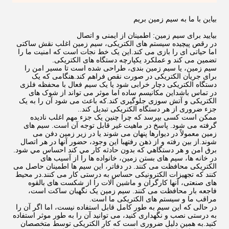
بياين با ما به سيم زمين بريم
بیایید برای سیم زمین: اطمینان از ایمنی و اتصال
در رقص پیچیده سیستم های الکتریکی، سیم زمین اغلب نقش ساکتی
اما حیاتی ای را بازی می کند.این یک خط نجات است که امنیت ما را
تضمین می کند و عملکرد یکپارچه دستگاه های الکتریکی.
سیم زمین، یا سیم زمین بندی، طراحی شده است تا مسیر امن را
برای جریان الکتریکی در صورت نقص فراهم کند.هنگامی که یک
دستگاه الکتریکی دچار خرابی شود یا یک سیم فعال با محفظه فلزی
در تماس باشداین مکانیسم ساده اما موثر می تواند از شوک های
الکتریکی و آتش سوزی جلوگیری کند.که باعث می شود آن را به یک
جزء ضروری از هر دستگاه الکتریکی تبدیل کند..
ممکن است کسی بپرسد که چرا چنین یک جزء مهم اغلب نادیده
گرفته می شود. پاسخ در ماهیت غیر قابل توجه آن است. سیم های
زمین معمولاً در دیوارها پنهان می شوند یا در زیر زمین دفن می
شوند.از بين رفته و از ذهن رفتهبا اين وجود، حضور آنها در هر اتصال
برق امن و هر دستگاهي که بدون حادثه کار مي کند احساس مي شود.
در خانه ها، سیم های بستن زمین، خانواده ها را از آسیب های
الکتریکی محافظت می کنند. در دفاتر، این سیم ها اطمینان حاصل می
کنند که تجهیزات الکترونیکی حساس به درستی کار می کنند.در محیط
های صنعتی، آنها کارگران و ماشین آلات را از شکست های بالقوه
فاجعه بار محافظت می کنند. سیم زمین یک نگهبان ساکت است،
مراقب ما و سیستم های الکتریکی ما است.
در حالی که این سیم به طور کامل قابل استفاده نیست، اما اگر آن را
به درستی نصب و نگهداری کنید، می توانید آن را به طور موثر استفاده
کنید.به همین دلیل ضروری است که کار الکتریکی توسط متخصصان