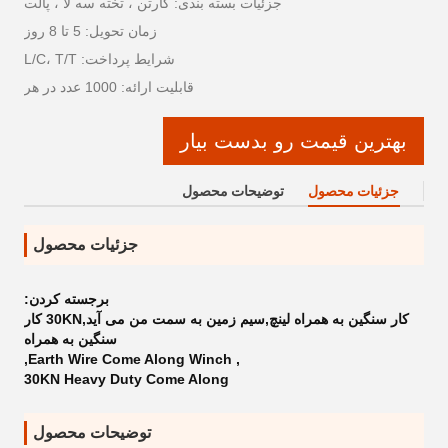
جزئیات بسته بندی: کارتن ، تخته سه لا ، پالت
زمان تحویل: 5 تا 8 روز
شرایط پرداخت: L/C، T/T
قابلیت ارائه: 1000 عدد در هر
بهترین قیمت رو بدست بیار
جزئیات محصول
توضیحات محصول
جزئیات محصول
برجسته کردن:
کار سنگين به همراه لينچ,سیم زمین به سمت من می آید,30KN کار
سنگین به همراه
,
Earth Wire Come Along Winch
,
30KN Heavy Duty Come Along
توضیحات محصول