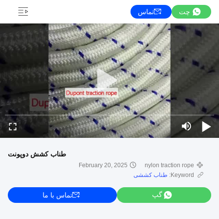
چت
تماس
طناب کشش دوپونت
February 20, 2025
nylon traction rope
Keyword:
طناب کششی
گپ
تماس با ما