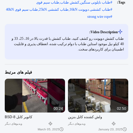
Tags:
#
طناب نایلونی سنگین,کشش طناب,طناب سیم قوی
#
طناب کششی دوپونت 16kN,طناب کششی 25kN,طناب سیم قوی 40kN
strong wire rope
#
Video Description:
طناب کشش دوپونت رو کشف کنيد، طناب کشش با قدرت بالا در 16، 25، 33 و
40 کيلو نيل موجود استاین طناب با دوام ترکیب شده، انعطاف پذیری و قابلیت
اطمینان برای کاربردهای سخت.
فیلم های مرتبط
00:24
02:50
ولش کشنده کابل بنزین
کانویر کابل BSD-8
ویدیوهای دیگر
ویدیوهای دیگر
March 05, 2025
January 23, 2025